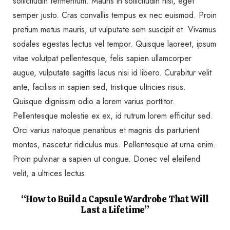
sollicitudin fermentum. Mauris in sollicitudin nisl, eget
semper justo. Cras convallis tempus ex nec euismod. Proin
pretium metus mauris, ut vulputate sem suscipit et. Vivamus
sodales egestas lectus vel tempor. Quisque laoreet, ipsum
vitae volutpat pellentesque, felis sapien ullamcorper
augue, vulputate sagittis lacus nisi id libero. Curabitur velit
ante, facilisis in sapien sed, tristique ultricies risus.
Quisque dignissim odio a lorem varius porttitor.
Pellentesque molestie ex ex, id rutrum lorem efficitur sed.
Orci varius natoque penatibus et magnis dis parturient
montes, nascetur ridiculus mus. Pellentesque at urna enim.
Proin pulvinar a sapien ut congue. Donec vel eleifend
velit, a ultrices lectus.
“How to Build a Capsule Wardrobe That Will
Last a Lifetime”