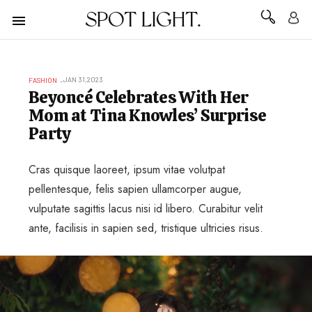
SPOT LIGHT.
JAN 31,2023
FASHION
Beyoncé Celebrates With Her
Mom at Tina Knowles’ Surprise
Party
Cras quisque laoreet, ipsum vitae volutpat
pellentesque, felis sapien ullamcorper augue,
vulputate sagittis lacus nisi id libero. Curabitur velit
ante, facilisis in sapien sed, tristique ultricies risus.