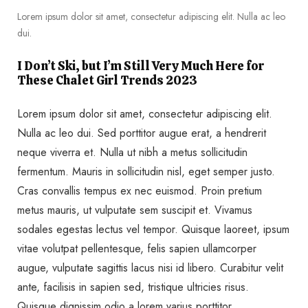
Lorem ipsum dolor sit amet, consectetur adipiscing elit. Nulla ac leo
dui.
I Don’t Ski, but I’m Still Very Much Here for
These Chalet Girl Trends 2023
Lorem ipsum dolor sit amet, consectetur adipiscing elit.
Nulla ac leo dui. Sed porttitor augue erat, a hendrerit
neque viverra et. Nulla ut nibh a metus sollicitudin
fermentum. Mauris in sollicitudin nisl, eget semper justo.
Cras convallis tempus ex nec euismod. Proin pretium
metus mauris, ut vulputate sem suscipit et. Vivamus
sodales egestas lectus vel tempor. Quisque laoreet, ipsum
vitae volutpat pellentesque, felis sapien ullamcorper
augue, vulputate sagittis lacus nisi id libero. Curabitur velit
ante, facilisis in sapien sed, tristique ultricies risus.
Quisque dignissim odio a lorem varius porttitor.