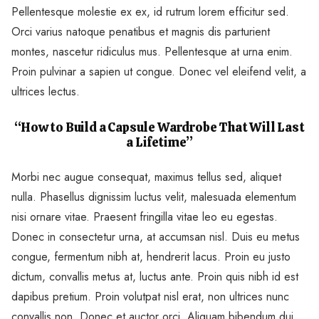
Pellentesque molestie ex ex, id rutrum lorem efficitur sed.
Orci varius natoque penatibus et magnis dis parturient
montes, nascetur ridiculus mus. Pellentesque at urna enim.
Proin pulvinar a sapien ut congue. Donec vel eleifend velit, a
ultrices lectus.
“How to Build a Capsule Wardrobe That Will Last
a Lifetime”
Morbi nec augue consequat, maximus tellus sed, aliquet
nulla. Phasellus dignissim luctus velit, malesuada elementum
nisi ornare vitae. Praesent fringilla vitae leo eu egestas.
Donec in consectetur urna, at accumsan nisl. Duis eu metus
congue, fermentum nibh at, hendrerit lacus. Proin eu justo
dictum, convallis metus at, luctus ante. Proin quis nibh id est
dapibus pretium. Proin volutpat nisl erat, non ultrices nunc
convallis non. Donec et auctor orci. Aliquam bibendum dui