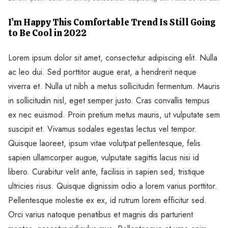
I’m Happy This Comfortable Trend Is Still Going
to Be Cool in 2022
Lorem ipsum dolor sit amet, consectetur adipiscing elit. Nulla
ac leo dui. Sed porttitor augue erat, a hendrerit neque
viverra et. Nulla ut nibh a metus sollicitudin fermentum. Mauris
in sollicitudin nisl, eget semper justo. Cras convallis tempus
ex nec euismod. Proin pretium metus mauris, ut vulputate sem
suscipit et. Vivamus sodales egestas lectus vel tempor.
Quisque laoreet, ipsum vitae volutpat pellentesque, felis
sapien ullamcorper augue, vulputate sagittis lacus nisi id
libero. Curabitur velit ante, facilisis in sapien sed, tristique
ultricies risus. Quisque dignissim odio a lorem varius porttitor.
Pellentesque molestie ex ex, id rutrum lorem efficitur sed.
Orci varius natoque penatibus et magnis dis parturient