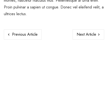
montes, nascetur ridiculus mus. Pellentesque at urna enim.
Proin pulvinar a sapien ut congue. Donec vel eleifend velit, a
ultrices lectus.
Previous Article
Next Article