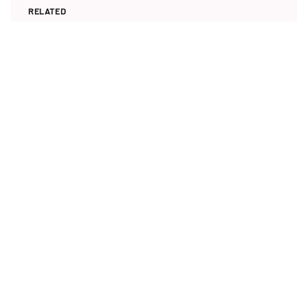
RELATED
FASHION
JAN 31,2023