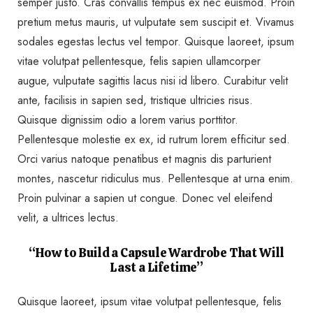
semper justo. Cras convallis tempus ex nec euismod. Proin
pretium metus mauris, ut vulputate sem suscipit et. Vivamus
sodales egestas lectus vel tempor. Quisque laoreet, ipsum
vitae volutpat pellentesque, felis sapien ullamcorper
augue, vulputate sagittis lacus nisi id libero. Curabitur velit
ante, facilisis in sapien sed, tristique ultricies risus.
Quisque dignissim odio a lorem varius porttitor.
Pellentesque molestie ex ex, id rutrum lorem efficitur sed.
Orci varius natoque penatibus et magnis dis parturient
montes, nascetur ridiculus mus. Pellentesque at urna enim.
Proin pulvinar a sapien ut congue. Donec vel eleifend
velit, a ultrices lectus.
“How to Build a Capsule Wardrobe That Will
Last a Lifetime”
Quisque laoreet, ipsum vitae volutpat pellentesque, felis