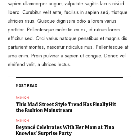
sapien ullamcorper augue, vulputate sagittis lacus nisi id
libero. Curabitur velit ante, facilisis in sapien sed, tristique
ultricies risus. Quisque dignissim odio a lorem varius
porttitor. Pellentesque molestie ex ex, id rutrum lorem
efficitur sed. Orci varius natoque penatibus et magnis dis
parturient montes, nascetur ridiculus mus. Pellentesque at
urna enim. Proin pulvinar a sapien ut congue. Donec vel
eleifend velit, a ultrices lectus.
MOST READ
FASHION
This Mad Street Style Trend Has Finally Hit
the Fashion Mainstream
FASHION
Beyoncé Celebrates With Her Mom at Tina
Knowles’ Surprise Party