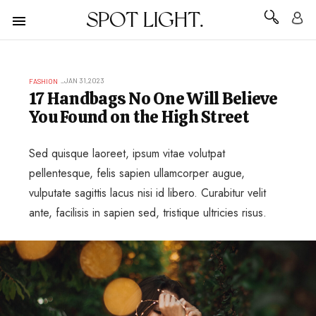
SPOT LIGHT.
JAN 31,2023
FASHION
17 Handbags No One Will Believe
You Found on the High Street
Sed quisque laoreet, ipsum vitae volutpat
pellentesque, felis sapien ullamcorper augue,
vulputate sagittis lacus nisi id libero. Curabitur velit
ante, facilisis in sapien sed, tristique ultricies risus.