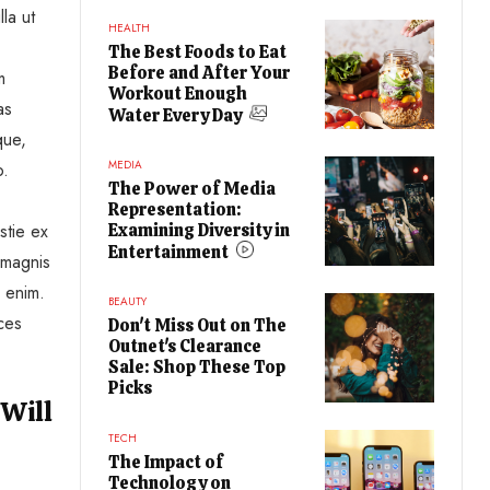
la ut
HEALTH
The Best Foods to Eat
Before and After Your
m
Workout Enough
as
Water Every Day
que,
MEDIA
o.
The Power of Media
Representation:
stie ex
Examining Diversity in
Entertainment
 magnis
a enim.
BEAUTY
ices
Don't Miss Out on The
Outnet's Clearance
Sale: Shop These Top
Picks
 Will
TECH
The Impact of
Technology on