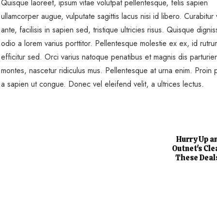
Quisque laoreet, ipsum vitae volutpat pellentesque, felis sapien
ullamcorper augue, vulputate sagittis lacus nisi id libero. Curabitur v
ante, facilisis in sapien sed, tristique ultricies risus. Quisque dignis
odio a lorem varius porttitor. Pellentesque molestie ex ex, id rutr
efficitur sed. Orci varius natoque penatibus et magnis dis parturie
montes, nascetur ridiculus mus. Pellentesque at urna enim. Proin p
a sapien ut congue. Donec vel eleifend velit, a ultrices lectus.
Hurry Up a
Outnet's Cle
These Deal