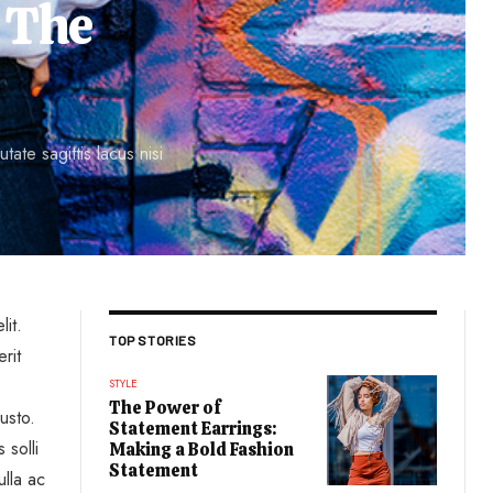
: The
ate sagittis lacus nisi
lit.
TOP STORIES
rit
STYLE
The Power of
usto.
Statement Earrings:
 solli
Making a Bold Fashion
Statement
ulla ac