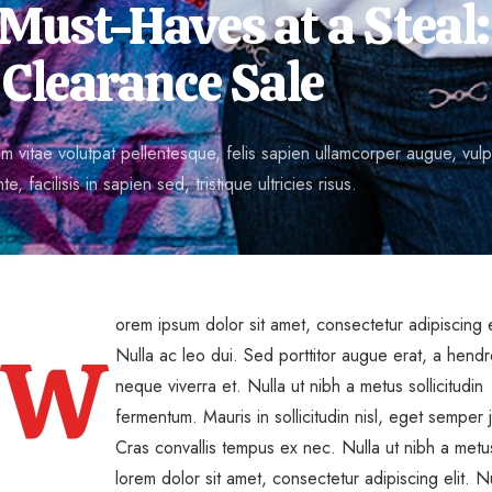
Must-Haves at a Steal
 Clearance Sale
 vitae volutpat pellentesque, felis sapien ullamcorper augue, vulput
te, facilisis in sapien sed, tristique ultricies risus.
orem ipsum dolor sit amet, consectetur adipiscing e
W
Nulla ac leo dui. Sed porttitor augue erat, a hendre
neque viverra et. Nulla ut nibh a metus sollicitudin
fermentum. Mauris in sollicitudin nisl, eget semper j
Cras convallis tempus ex nec. Nulla ut nibh a metus
lorem dolor sit amet, consectetur adipiscing elit. N