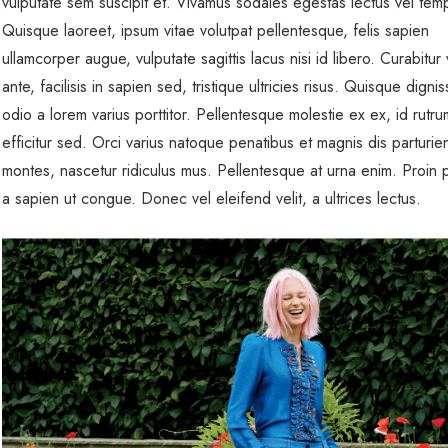
vulputate sem suscipit et. Vivamus sodales egestas lectus vel tem
Quisque laoreet, ipsum vitae volutpat pellentesque, felis sapien
ullamcorper augue, vulputate sagittis lacus nisi id libero. Curabitur v
ante, facilisis in sapien sed, tristique ultricies risus. Quisque dignis
odio a lorem varius porttitor. Pellentesque molestie ex ex, id rutr
efficitur sed. Orci varius natoque penatibus et magnis dis parturie
montes, nascetur ridiculus mus. Pellentesque at urna enim. Proin p
a sapien ut congue. Donec vel eleifend velit, a ultrices lectus.