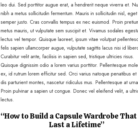
leo dui. Sed porttitor augue erat, a hendrerit neque viverra et. Nul
nibh a metus sollicitudin fermentum. Mauris in sollicitudin nisl, eget
semper justo. Cras convallis tempus ex nec euismod. Proin pretiu
metus mauris, ut vulputate sem suscipit et. Vivamus sodales egest
lectus vel tempor. Quisque laoreet, ipsum vitae volutpat pellentes
felis sapien ullamcorper augue, vulputate sagittis lacus nisi id liber
Curabitur velit ante, facilisis in sapien sed, tristique ultricies risus.
Quisque dignissim odio a lorem varius porttitor. Pellentesque mole
ex, id rutrum lorem efficitur sed. Orci varius natoque penatibus et
dis parturient montes, nascetur ridiculus mus. Pellentesque at urn
Proin pulvinar a sapien ut congue. Donec vel eleifend velit, a ultr
lectus.
“How to Build a Capsule Wardrobe That
Last a Lifetime”