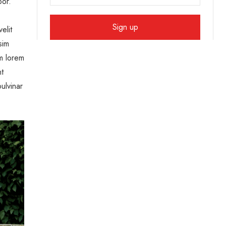
por.
elit
sim
um lorem
nt
ulvinar