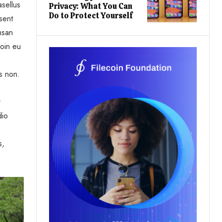
sellus
Privacy: What You Can
Do to Protect Yourself
sent
msan
roin eu
is non.
r
dio
s,