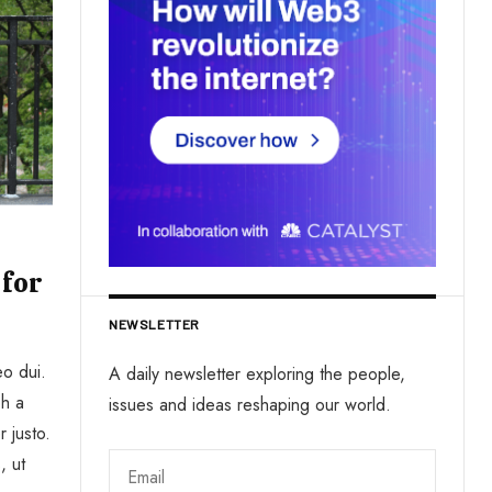
 for
NEWSLETTER
eo dui.
A daily newsletter exploring the people,
bh a
issues and ideas reshaping our world.
r justo.
, ut