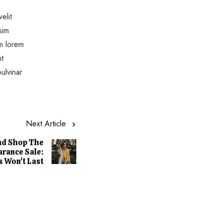
elit
sim
um lorem
nt
ulvinar
Next Article
nd Shop The
arance Sale:
s Won't Last