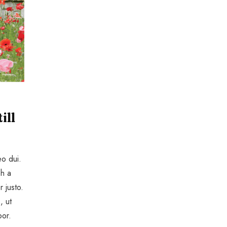
ill
eo dui.
bh a
r justo.
, ut
por.