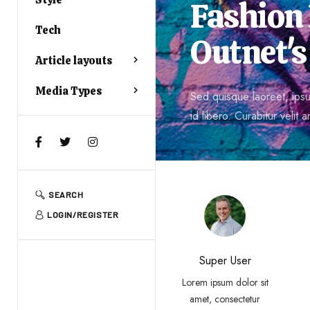
Fashion 
Tech
Outnet's
Article layouts
Media Types
Sed quisque laoreet, ipsum
id libero. Curabitur velit an
SEARCH
LOGIN/REGISTER
Super User
Lorem ipsum dolor sit
amet, consectetur