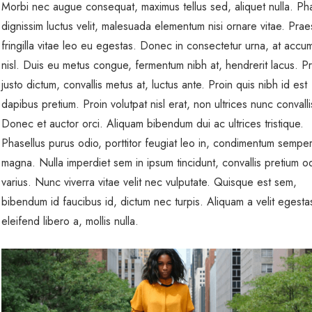
Morbi nec augue consequat, maximus tellus sed, aliquet nulla. Pha
dignissim luctus velit, malesuada elementum nisi ornare vitae. Prae
fringilla vitae leo eu egestas. Donec in consectetur urna, at accu
nisl. Duis eu metus congue, fermentum nibh at, hendrerit lacus. P
justo dictum, convallis metus at, luctus ante. Proin quis nibh id est
dapibus pretium. Proin volutpat nisl erat, non ultrices nunc convall
Donec et auctor orci. Aliquam bibendum dui ac ultrices tristique.
Phasellus purus odio, porttitor feugiat leo in, condimentum sempe
magna. Nulla imperdiet sem in ipsum tincidunt, convallis pretium o
varius. Nunc viverra vitae velit nec vulputate. Quisque est sem,
bibendum id faucibus id, dictum nec turpis. Aliquam a velit egesta
eleifend libero a, mollis nulla.