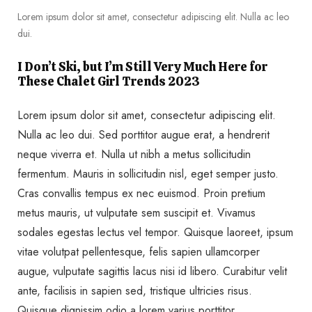
Lorem ipsum dolor sit amet, consectetur adipiscing elit. Nulla ac leo
dui.
I Don’t Ski, but I’m Still Very Much Here for
These Chalet Girl Trends 2023
Lorem ipsum dolor sit amet, consectetur adipiscing elit.
Nulla ac leo dui. Sed porttitor augue erat, a hendrerit
neque viverra et. Nulla ut nibh a metus sollicitudin
fermentum. Mauris in sollicitudin nisl, eget semper justo.
Cras convallis tempus ex nec euismod. Proin pretium
metus mauris, ut vulputate sem suscipit et. Vivamus
sodales egestas lectus vel tempor. Quisque laoreet, ipsum
vitae volutpat pellentesque, felis sapien ullamcorper
augue, vulputate sagittis lacus nisi id libero. Curabitur velit
ante, facilisis in sapien sed, tristique ultricies risus.
Quisque dignissim odio a lorem varius porttitor.