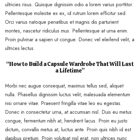
ultricies risus. Quisque dignissim odio a lorem varius porttitor.
Pellentesque molestie ex ex, id rutrum lorem efficitur sed.
Orci varius natoque penatibus et magnis dis parturient
montes, nascetur ridiculus mus. Pellentesque at urna enim.
Proin pulvinar a sapien ut congue. Donec vel eleifend velit, a
ultrices lectus.
“How to Build a Capsule Wardrobe That Will Last
a Lifetime”
Morbi nec augue consequat, maximus tellus sed, aliquet
nulla. Phasellus dignissim luctus velit, malesuada elementum
nisi ornare vitae. Praesent fringilla vitae leo eu egestas.
Donec in consectetur urna, at accumsan nisl. Duis eu metus
congue, fermentum nibh at, hendrerit lacus. Proin eu justo
dictum, convallis metus at, luctus ante. Proin quis nibh id est
dapibus pretium. Proin volutpat nisl erat, non ultrices nunc