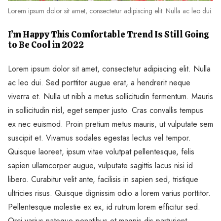
Lorem ipsum dolor sit amet, consectetur adipiscing elit. Nulla ac leo dui.
I’m Happy This Comfortable Trend Is Still Going
to Be Cool in 2022
Lorem ipsum dolor sit amet, consectetur adipiscing elit. Nulla
ac leo dui. Sed porttitor augue erat, a hendrerit neque
viverra et. Nulla ut nibh a metus sollicitudin fermentum. Mauris
in sollicitudin nisl, eget semper justo. Cras convallis tempus
ex nec euismod. Proin pretium metus mauris, ut vulputate sem
suscipit et. Vivamus sodales egestas lectus vel tempor.
Quisque laoreet, ipsum vitae volutpat pellentesque, felis
sapien ullamcorper augue, vulputate sagittis lacus nisi id
libero. Curabitur velit ante, facilisis in sapien sed, tristique
ultricies risus. Quisque dignissim odio a lorem varius porttitor.
Pellentesque molestie ex ex, id rutrum lorem efficitur sed.
Orci varius natoque penatibus et magnis dis parturient