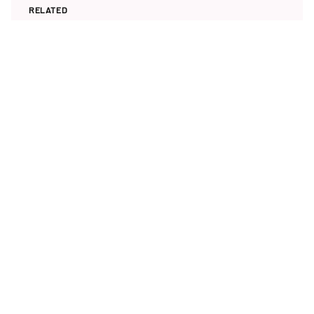
RELATED
OPINION
FEB 8,2023