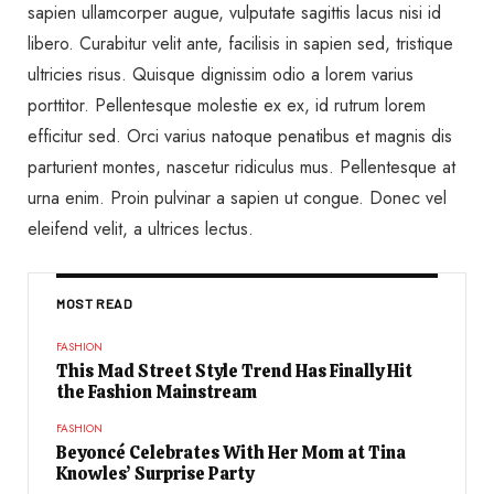
sapien ullamcorper augue, vulputate sagittis lacus nisi id
libero. Curabitur velit ante, facilisis in sapien sed, tristique
ultricies risus. Quisque dignissim odio a lorem varius
porttitor. Pellentesque molestie ex ex, id rutrum lorem
efficitur sed. Orci varius natoque penatibus et magnis dis
parturient montes, nascetur ridiculus mus. Pellentesque at
urna enim. Proin pulvinar a sapien ut congue. Donec vel
eleifend velit, a ultrices lectus.
MOST READ
FASHION
This Mad Street Style Trend Has Finally Hit
the Fashion Mainstream
FASHION
Beyoncé Celebrates With Her Mom at Tina
Knowles’ Surprise Party