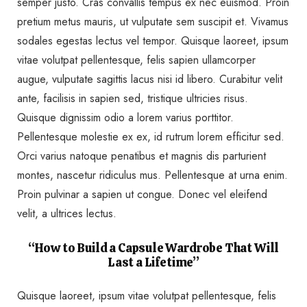
semper justo. Cras convallis tempus ex nec euismod. Proin
pretium metus mauris, ut vulputate sem suscipit et. Vivamus
sodales egestas lectus vel tempor. Quisque laoreet, ipsum
vitae volutpat pellentesque, felis sapien ullamcorper
augue, vulputate sagittis lacus nisi id libero. Curabitur velit
ante, facilisis in sapien sed, tristique ultricies risus.
Quisque dignissim odio a lorem varius porttitor.
Pellentesque molestie ex ex, id rutrum lorem efficitur sed.
Orci varius natoque penatibus et magnis dis parturient
montes, nascetur ridiculus mus. Pellentesque at urna enim.
Proin pulvinar a sapien ut congue. Donec vel eleifend
velit, a ultrices lectus.
“How to Build a Capsule Wardrobe That Will
Last a Lifetime”
Quisque laoreet, ipsum vitae volutpat pellentesque, felis