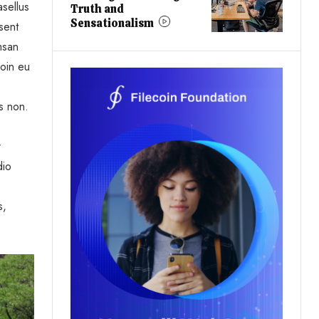
sellus
Truth and
Sensationalism
sent
msan
roin eu
is non.
r
dio
s,