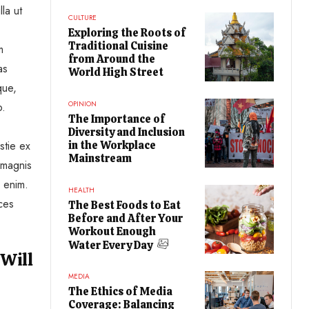
la ut
CULTURE
Exploring the Roots of
Traditional Cuisine
m
from Around the
as
World High Street
que,
OPINION
o.
The Importance of
Diversity and Inclusion
stie ex
in the Workplace
Mainstream
 magnis
a enim.
HEALTH
ices
The Best Foods to Eat
Before and After Your
Workout Enough
Water Every Day
 Will
MEDIA
The Ethics of Media
Coverage: Balancing