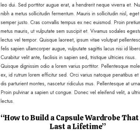
leo dui. Sed porttitor augue erat, a hendrerit neque viverra et. Nul
nibh a metus sollicitudin fermentum. Mauris in sollicitudin nisl, eget
semper justo. Cras convallis tempus ex nec euismod. Proin pretiu
metus mauris, ut vulputate sem suscipit et. Vivamus sodales egest
lectus vel tempor. Quisque laoreet, ipsum vitae volutpat pellentes
felis sapien ullamcorper augue, vulputate sagittis lacus nisi id liber
Curabitur velit ante, facilisis in sapien sed, tristique ultricies risus.
Quisque dignissim odio a lorem varius porttitor. Pellentesque mole
ex, id rutrum lorem efficitur sed. Orci varius natoque penatibus et
dis parturient montes, nascetur ridiculus mus. Pellentesque at urn
Proin pulvinar a sapien ut congue. Donec vel eleifend velit, a ultr
lectus.
“How to Build a Capsule Wardrobe That
Last a Lifetime”