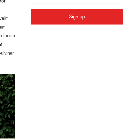
por.
elit
sim
um lorem
nt
ulvinar