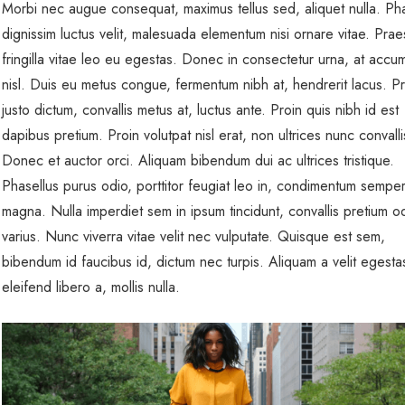
Morbi nec augue consequat, maximus tellus sed, aliquet nulla. Pha
dignissim luctus velit, malesuada elementum nisi ornare vitae. Prae
fringilla vitae leo eu egestas. Donec in consectetur urna, at accu
nisl. Duis eu metus congue, fermentum nibh at, hendrerit lacus. P
justo dictum, convallis metus at, luctus ante. Proin quis nibh id est
dapibus pretium. Proin volutpat nisl erat, non ultrices nunc convall
Donec et auctor orci. Aliquam bibendum dui ac ultrices tristique.
Phasellus purus odio, porttitor feugiat leo in, condimentum sempe
magna. Nulla imperdiet sem in ipsum tincidunt, convallis pretium o
varius. Nunc viverra vitae velit nec vulputate. Quisque est sem,
bibendum id faucibus id, dictum nec turpis. Aliquam a velit egesta
eleifend libero a, mollis nulla.