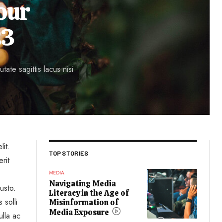
our
23
ate sagittis lacus nisi
lit.
TOP STORIES
rit
MEDIA
Navigating Media
usto.
Literacy in the Age of
 solli
Misinformation of
Media Exposure
ulla ac