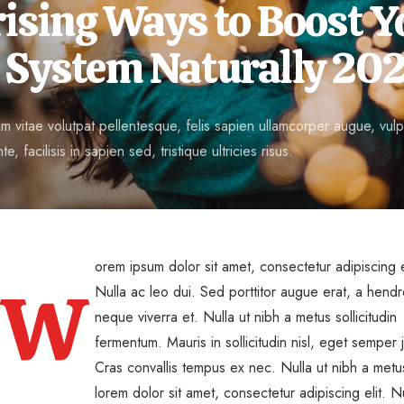
ising Ways to Boost Y
System Naturally 20
 vitae volutpat pellentesque, felis sapien ullamcorper augue, vulput
te, facilisis in sapien sed, tristique ultricies risus.
orem ipsum dolor sit amet, consectetur adipiscing e
W
Nulla ac leo dui. Sed porttitor augue erat, a hendre
neque viverra et. Nulla ut nibh a metus sollicitudin
fermentum. Mauris in sollicitudin nisl, eget semper j
Cras convallis tempus ex nec. Nulla ut nibh a metus
lorem dolor sit amet, consectetur adipiscing elit. N