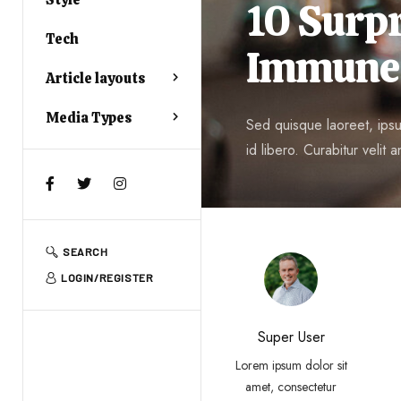
10 Surpr
Tech
Immune 
Article layouts
Media Types
Sed quisque laoreet, ipsum
id libero. Curabitur velit an
SEARCH
LOGIN/REGISTER
Super User
Lorem ipsum dolor sit
amet, consectetur