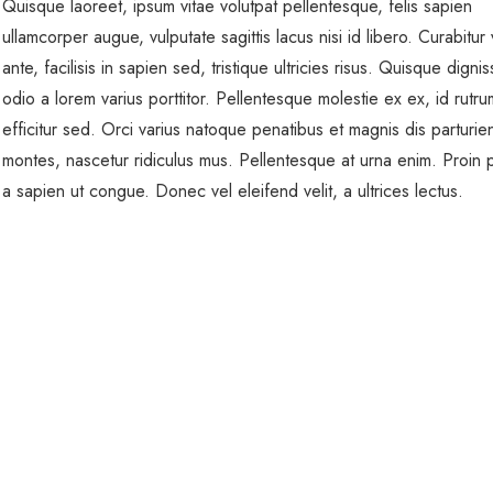
Quisque laoreet, ipsum vitae volutpat pellentesque, felis sapien
ullamcorper augue, vulputate sagittis lacus nisi id libero. Curabitur v
ante, facilisis in sapien sed, tristique ultricies risus. Quisque dignis
odio a lorem varius porttitor. Pellentesque molestie ex ex, id rutr
efficitur sed. Orci varius natoque penatibus et magnis dis parturie
montes, nascetur ridiculus mus. Pellentesque at urna enim. Proin p
a sapien ut congue. Donec vel eleifend velit, a ultrices lectus.