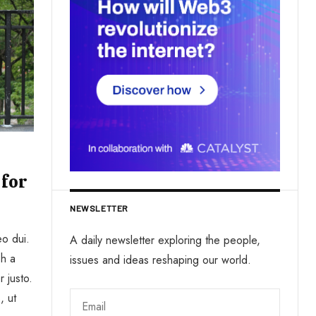
 for
NEWSLETTER
eo dui.
A daily newsletter exploring the people,
bh a
issues and ideas reshaping our world.
r justo.
, ut