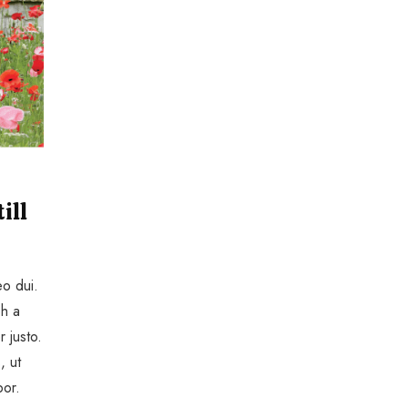
ill
eo dui.
bh a
r justo.
, ut
por.