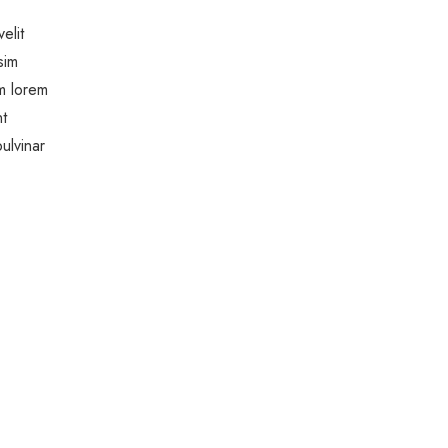
elit
sim
um lorem
nt
ulvinar