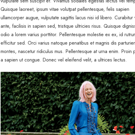
vulputate sem suscipit et. Vivamus sodales egestas lectus vel tem
Quisque laoreet, ipsum vitae volutpat pellentesque, felis sapien
ullamcorper augue, vulputate sagittis lacus nisi id libero. Curabitur v
ante, facilisis in sapien sed, tristique ultricies risus. Quisque dignis
odio a lorem varius porttitor. Pellentesque molestie ex ex, id rutr
efficitur sed. Orci varius natoque penatibus et magnis dis parturie
montes, nascetur ridiculus mus. Pellentesque at urna enim. Proin p
a sapien ut congue. Donec vel eleifend velit, a ultrices lectus.