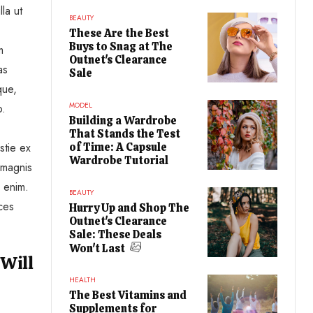
la ut
BEAUTY
These Are the Best
Buys to Snag at The
m
Outnet's Clearance
as
Sale
que,
MODEL
o.
Building a Wardrobe
That Stands the Test
stie ex
of Time: A Capsule
Wardrobe Tutorial
 magnis
a enim.
BEAUTY
ices
Hurry Up and Shop The
Outnet's Clearance
Sale: These Deals
Won't Last
 Will
HEALTH
The Best Vitamins and
Supplements for