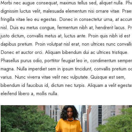
Morbi nec augue consequat, maximus tellus sed, aliquet nulla. Pha
dignissim luctus velit, malesuada elementum nisi ornare vitae. Prae
fringilla vitae leo eu egestas. Donec in consectetur urna, at accu
nisl. Duis eu metus congue, fermentum nibh at, hendrerit lacus. P
justo dictum, convallis metus at, luctus ante. Proin quis nibh id est
dapibus pretium. Proin volutpat nisl erat, non ultrices nunc convall
Donec et auctor orci. Aliquam bibendum dui ac ultrices tristique.
Phasellus purus odio, porttitor feugiat leo in, condimentum sempe
magna. Nulla imperdiet sem in ipsum tincidunt, convallis pretium o
varius. Nunc viverra vitae velit nec vulputate. Quisque est sem,
bibendum id faucibus id, dictum nec turpis. Aliquam a velit egesta
eleifend libero a, mollis nulla.