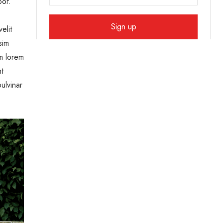
por.
elit
sim
um lorem
nt
ulvinar