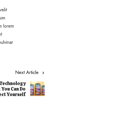
elit
sim
um lorem
nt
ulvinar
Next Article
 Technology
t You Can Do
ect Yourself