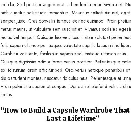
leo dui. Sed porttitor augue erat, a hendrerit neque viverra et. Nul
nibh a metus sollicitudin fermentum. Mauris in sollicitudin nisl, eget
semper justo. Cras convallis tempus ex nec euismod. Proin pretiu
metus mauris, ut vulputate sem suscipit et. Vivamus sodales egest
lectus vel tempor. Quisque laoreet, ipsum vitae volutpat pellentes
felis sapien ullamcorper augue, vulputate sagittis lacus nisi id liber
Curabitur velit ante, facilisis in sapien sed, tristique ultricies risus.
Quisque dignissim odio a lorem varius porttitor. Pellentesque mole
ex, id rutrum lorem efficitur sed. Orci varius natoque penatibus et
dis parturient montes, nascetur ridiculus mus. Pellentesque at urn
Proin pulvinar a sapien ut congue. Donec vel eleifend velit, a ultr
lectus.
“How to Build a Capsule Wardrobe That
Last a Lifetime”