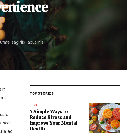
venience
ate sagittis lacus nisi
lit.
TOP STORIES
rit
HEALTH
7 Simple Ways to
usto.
Reduce Stress and
 solli
Improve Your Mental
Health
ulla ac