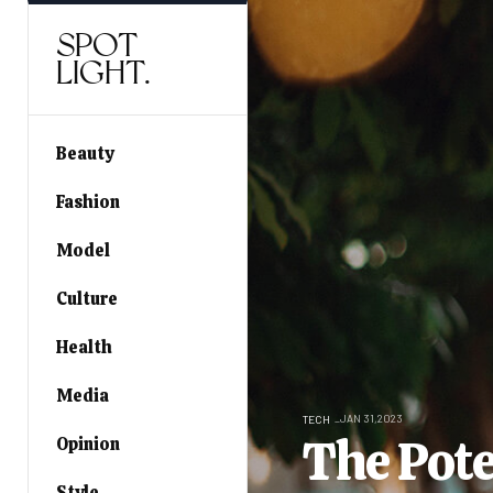
SPOT
LIGHT.
Beauty
Fashion
Model
Culture
Health
Media
JAN 31,2023
TECH
The Pote
Opinion
Style