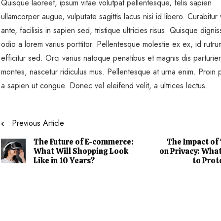
Quisque laoreet, ipsum vitae volutpat pellentesque, felis sapien
ullamcorper augue, vulputate sagittis lacus nisi id libero. Curabitur v
ante, facilisis in sapien sed, tristique ultricies risus. Quisque dignis
odio a lorem varius porttitor. Pellentesque molestie ex ex, id rutr
efficitur sed. Orci varius natoque penatibus et magnis dis parturie
montes, nascetur ridiculus mus. Pellentesque at urna enim. Proin p
a sapien ut congue. Donec vel eleifend velit, a ultrices lectus.
Previous Article
The Future of E-commerce:
The Impact of
What Will Shopping Look
on Privacy: Wha
Like in 10 Years?
to Prot