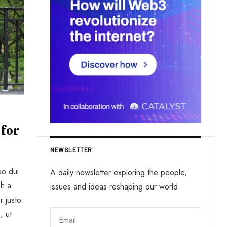
 for
NEWSLETTER
eo dui.
A daily newsletter exploring the people,
bh a
issues and ideas reshaping our world.
r justo.
, ut