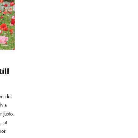
ill
eo dui.
bh a
r justo.
, ut
por.