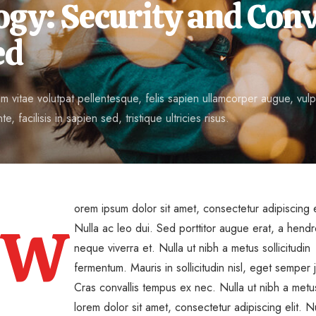
ogy: Security and Con
ed
 vitae volutpat pellentesque, felis sapien ullamcorper augue, vulput
te, facilisis in sapien sed, tristique ultricies risus.
orem ipsum dolor sit amet, consectetur adipiscing e
W
Nulla ac leo dui. Sed porttitor augue erat, a hendre
neque viverra et. Nulla ut nibh a metus sollicitudin
fermentum. Mauris in sollicitudin nisl, eget semper j
Cras convallis tempus ex nec. Nulla ut nibh a metus
lorem dolor sit amet, consectetur adipiscing elit. N