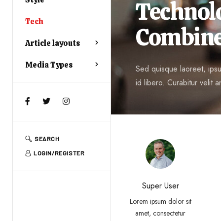
Technol
Tech
Combin
Article layouts
Media Types
Sed quisque laoreet, ipsum
id libero. Curabitur velit an
SEARCH
LOGIN/REGISTER
Super User
Lorem ipsum dolor sit
amet, consectetur