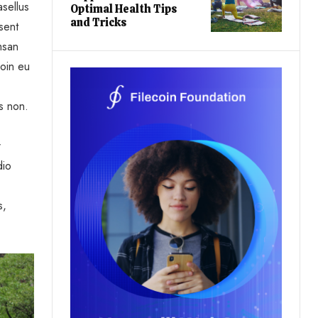
sellus
Optimal Health Tips
and Tricks
sent
msan
roin eu
is non.
r
dio
s,