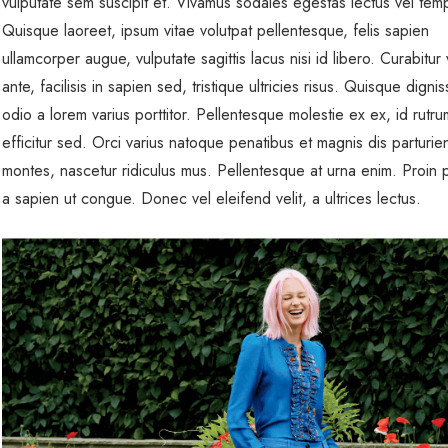
vulputate sem suscipit et. Vivamus sodales egestas lectus vel tem
Quisque laoreet, ipsum vitae volutpat pellentesque, felis sapien
ullamcorper augue, vulputate sagittis lacus nisi id libero. Curabitur v
ante, facilisis in sapien sed, tristique ultricies risus. Quisque dignis
odio a lorem varius porttitor. Pellentesque molestie ex ex, id rutr
efficitur sed. Orci varius natoque penatibus et magnis dis parturie
montes, nascetur ridiculus mus. Pellentesque at urna enim. Proin p
a sapien ut congue. Donec vel eleifend velit, a ultrices lectus.